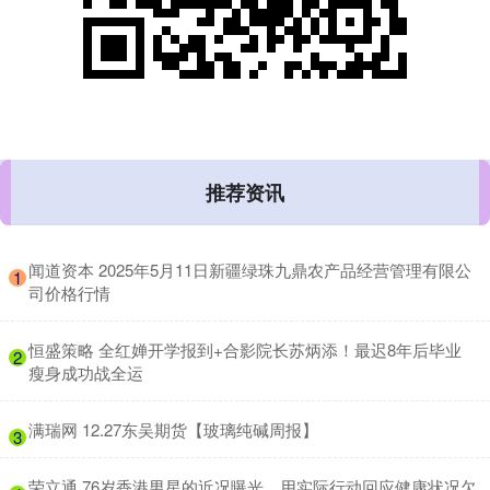
推荐资讯
​闻道资本 2025年5月11日新疆绿珠九鼎农产品经营管理有限公
1
司价格行情
​恒盛策略 全红婵开学报到+合影院长苏炳添！最迟8年后毕业
2
瘦身成功战全运
​满瑞网 12.27东吴期货【玻璃纯碱周报】
3
​荣立通 76岁香港男星的近况曝光，用实际行动回应健康状况欠