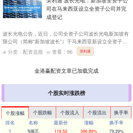
荣利通 波长光电：新加坡全资子公
司在马来西亚设立全资子公司并完
成登记
波长光电公告，近日，公司全资子公司波长光电新加坡有
限公司（简称“新加坡波长”）于马来西亚新设立全资子公
司RS Optics Sdn.Bhd.（中文译名：睿思光学....
分类：
配资选股
查看：
86
荣利通
金港赢配资文章已加载完成
个股实时涨跌榜
个股跌幅
个股流入
个股流出
换手率
个股涨幅
排名
名称
最新价
涨幅
换手率
1
N展芯
116.52
396.89%
79.39%