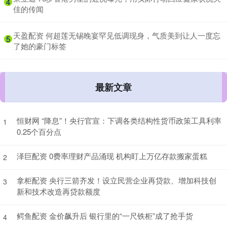
4
佳的传闻
​天盈配资 何超莲无锡晚宴罕见低调现身，气质美到让人一度忘
5
了她的豪门标签
最新文章
恒财网 “降息”！央行官宣：下调各类结构性货币政策工具利率
1
0.25个百分点
泽巨配资 0费率理财产品涌现 机构盯上万亿存款搬家蛋糕
2
拿柜配资 央行三箭齐发！设立民营企业再贷款、增加科技创
3
新和技术改造再贷款额度
鳄鱼配资 金价飙升后 银行里的“一尺铁柜”成了抢手货
4