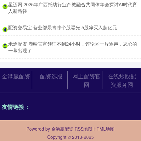
​星迈网 2025年广西托幼行业产教融合共同体年会探讨AI时代育
3
人新路径
​配资交易宝 营业部最青睐个股曝光 5股净买入超亿元
4
​米涂配资 鹿哈官宣领证不到24小时，评论区一片骂声，恶心的
5
一幕出现了
金港赢配资
配资选股
网上配资官
在线炒股配
网
资服务网
友情链接：
Powered by
金港赢配资
RSS地图
HTML地图
Copyright
© 2013-2025