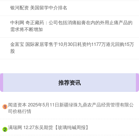
银河配资 美国留学中介排名
中利网 奇正藏药：公司包括消痛贴膏在内的外用止痛产品的
需求将不断增加
金富宝 国际家居零售于10月30日耗资约1177万港元回购15万
股
推荐资讯
​闻道资本 2025年5月11日新疆绿珠九鼎农产品经营管理有限公
1
司价格行情
​满瑞网 12.27东吴期货【玻璃纯碱周报】
2