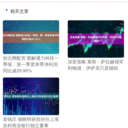
相关文章
​创元网配资 图解通力科技一
​深富策略 莱斯：萨拉赫领军
季报：第一季度单季净利润
利物浦，伊萨克只是辅助
同比减29.95%
​老钱庄 储晓明获批担任上海
农村商业银行独立董事