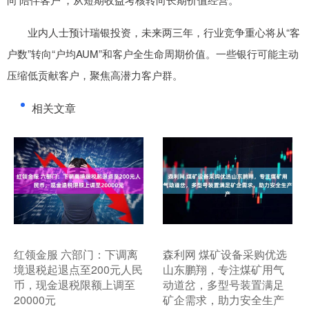
业内人士预计瑞银投资，未来两三年，行业竞争重心将从“客
户数”转向“户均AUM”和客户全生命周期价值。一些银行可能主动
压缩低贡献客户，聚焦高潜力客户群。
相关文章
​红领金服 六部门：下调离
​森利网 煤矿设备采购优选
境退税起退点至200元人民
山东鹏翔，专注煤矿用气
币，现金退税限额上调至
动道岔，多型号装置满足
20000元
矿企需求，助力安全生产