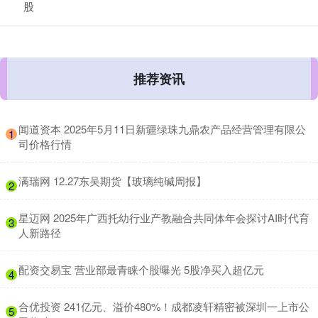
股
推荐资讯
​闻道资本 2025年5月11日新疆绿珠九鼎农产品经营管理有限公
1
司价格行情
​满瑞网 12.27东吴期货【玻璃纯碱周报】
2
​星迈网 2025年广西托幼行业产教融合共同体年会探讨AI时代育
3
人新路径
​配资交易宝 营业部最青睐个股曝光 5股净买入超亿元
4
​合优投资 241亿元、溢价480%！成都凌轩精密被深圳一上市公
5