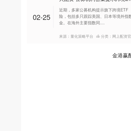
近期，多家公募机构提示旗下跨境ETF
02-25
险，包括多只跟踪美国、日本等境外指数
金。在海外主要指数同....
来源：量化策略平台
分类：
网上配资
金港赢
上证指数
3940.04
64.40
2.13%
39.68