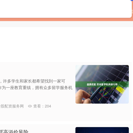
首页
金港赢配资
配资选股
网上配资官网
在
时，许多学生和家长都希望找到一家可
作为一座教育重镇，拥有众多留学服务机
炒股配资服务网
查看：
204
TF高溢价风险