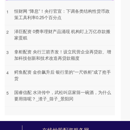
恒财网 “降息”！央行官宣：下调各类结构性货币政
1
策工具利率0.25个百分点
泽巨配资 0费率理财产品涌现 机构盯上万亿存款搬
2
家蛋糕
拿柜配资 央行三箭齐发！设立民营企业再贷款、增
3
加科技创新和技术改造再贷款额度
鳄鱼配资 金价飙升后 银行里的“一尺铁柜”成了抢手
4
货
国睿信配 水浒传中，武松叫店家筛一碗酒，为什么
5
要用筛呢？_渣子_筛子_景阳冈
在线炒股配资服务网