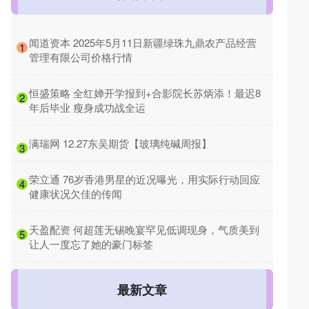
​闻道资本 2025年5月11日新疆绿珠九鼎农产品经营
1
管理有限公司价格行情
​恒盛策略 全红婵开学报到+合影院长苏炳添！最迟8
2
年后毕业 瘦身成功战全运
​满瑞网 12.27东吴期货【玻璃纯碱周报】
3
​荣立通 76岁香港男星的近况曝光，用实际行动回应
4
健康状况欠佳的传闻
​天盈配资 何超莲无锡晚宴罕见低调现身，气质美到
5
让人一度忘了她的豪门标签
最新文章