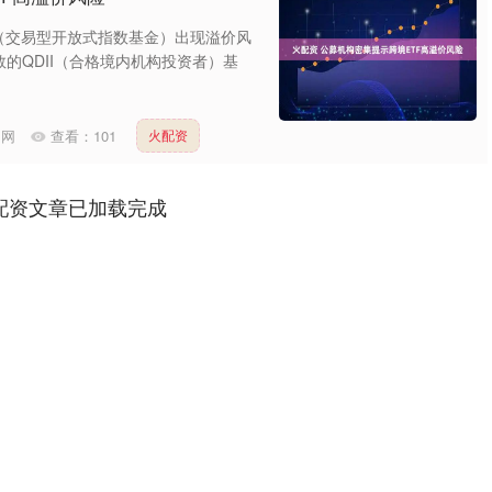
（交易型开放式指数基金）出现溢价风
的QDII（合格境内机构投资者）基
官网
查看：
101
火配资
配资文章已加载完成
深证成指
14311.01
1.02%
200.89
1.42%