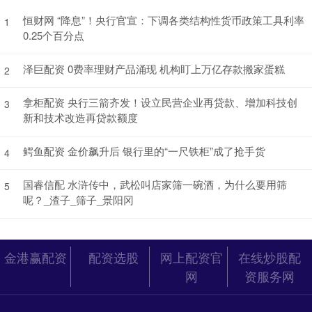
恒财网 “降息”！央行官宣：下调各类结构性货币政策工具利率
1
0.25个百分点
泽巨配资 0费率理财产品涌现 机构盯上万亿存款搬家蛋糕
2
拿柜配资 央行三箭齐发！设立民营企业再贷款、增加科技创
3
新和技术改造再贷款额度
鳄鱼配资 金价飙升后 银行里的“一尺铁柜”成了抢手货
4
国睿信配 水浒传中，武松叫店家筛一碗酒，为什么要用筛
5
呢？_渣子_筛子_景阳冈
金港赢配资
配资选股
网上配资官
在线炒股配
网
资服务网