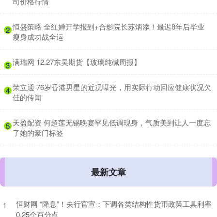
司价格行情
​恒盛策略 全红婵开学报到+合影院长苏炳添！最迟8年后毕业
2
瘦身成功战全运
​满瑞网 12.27东吴期货【玻璃纯碱周报】
3
​荣立通 76岁香港男星的近况曝光，用实际行动回应健康状况欠
4
佳的传闻
​天盈配资 何超莲无锡晚宴罕见低调现身，气质美到让人一度忘
5
了她的豪门标签
最新文章
恒财网 “降息”！央行官宣：下调各类结构性货币政策工具利率
1
0.25个百分点