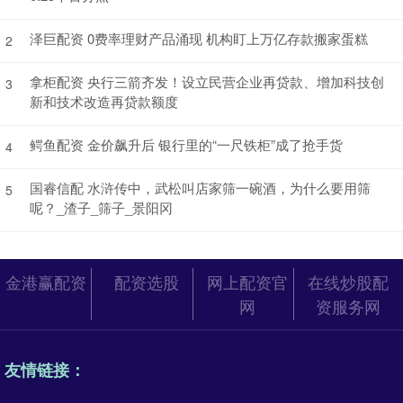
泽巨配资 0费率理财产品涌现 机构盯上万亿存款搬家蛋糕
2
拿柜配资 央行三箭齐发！设立民营企业再贷款、增加科技创
3
新和技术改造再贷款额度
鳄鱼配资 金价飙升后 银行里的“一尺铁柜”成了抢手货
4
国睿信配 水浒传中，武松叫店家筛一碗酒，为什么要用筛
5
呢？_渣子_筛子_景阳冈
金港赢配资
配资选股
网上配资官
在线炒股配
网
资服务网
友情链接：