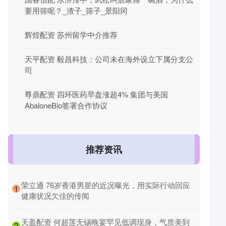
要用筛呢？_渣子_筛子_景阳冈
辉煌配资 苏州留学中介推荐
天平配资 毅昌科技：公司未在海外设立下属分支公
司
尊鼎配资 四环医药早盘涨超4% 集团与美国
AbaloneBio签署合作协议
推荐资讯
​荣立通 76岁香港男星的近况曝光，用实际行动回应
1
健康状况欠佳的传闻
​天盈配资 何超莲无锡晚宴罕见低调现身，气质美到
2