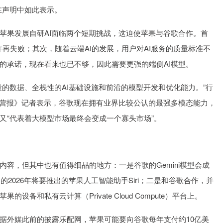
在声明中如此表示。
果发展自研AI面临两个短期挑战，这迫使苹果与谷歌合作。首
允许再失败；其次，随着云端AI的发展，用户对AI服务的质量标准不
ce与Siri的承诺，现在看来也已不够，因此需要更强的端侧AI模型。
数据、全栈性的AI基础设施和前沿的模型开发和优化能力。”行
国经营报》记者表示，谷歌现在拥有业界比较公认的最强多模态能力，
又“代表着大模型市场最终会变成一个寡头市场”。
，但其中也有值得细品的地方：一是谷歌的Gemini模型会成
的2026年将要推出的苹果人工智能助手Siri；二是和谷歌合作，并
和私有云计算（Private Cloud Compute）平台上。
外媒此前的披露乐配网，苹果可能要向谷歌每年支付约10亿美