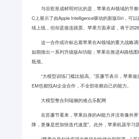
与谷歌形成鲜明对比的是，苹果在AI领域的节奏明
C上展示了由Apple Intelligence驱动的新版S
续上线，但却是接连跳票。苹果方面承诺，将于2026年
这一合作或许标志着苹果在AI领域的重大战略调整
如期推出一系列升级版AI功能；苹果在推进AI路线
瓶颈。
“大模型训练门槛比较高。”苏廉节表示，苹果做
EM也都找AI企业合作，不全部依赖自己的能力。
大模型整合到端侧的难点乐配网
在苏廉节看来，苹果自身的AI能力并没有像外界说的
降，更像是想加快迭代速度”。此外，苹果机器学习
“苹果自身AI功底强在终端AI的优化和部署。” 