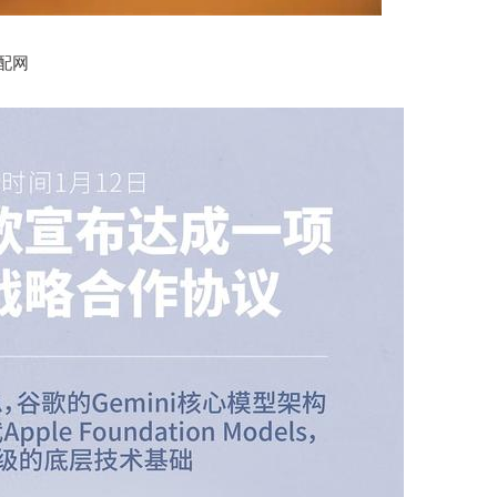
沪深300
4694.44
1.42%
43.13
0.93%
配网