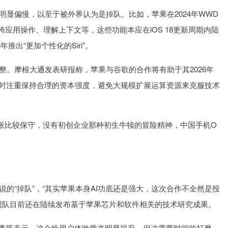
显偏慢，以至于被外界认为是掉队。比如，苹果在2024年WWD
iri，可以跨应用操作、理解上下文等，这些功能本应在iOS 18更新周期内陆
推出“更加个性化的Siri”。
。摩根大通发表研报称，苹果与谷歌的合作将有助于其2026年
图时注重保持合理的资本强度，避免大规模扩展运算资源来克服技术
派比较保守，没有初创企业那种初生牛犊的冒险精神，中国手机O
“掉队”，“其实苹果本身AI功底还是强大，这次合作不全然是投
团队目前还在陆续发布基于苹果芯片和软件相关的技术研究成果。
苏廉节表示，这会给用户体验带来明显提升。但这需要时间的打磨。