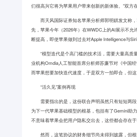
们很高兴它将为苹果用户带来创新的新体验。”双方
而天风国际证券知名苹果分析师郭明錤发文称，苹
先，苹果今年（2026年）在WWDC上的AI展示不
断提高，即使苹果做到过去对Apple Intelligen
“模型迭代是个高门槛的技术活，需要大量高质量的
业机构Omdia人工智能首席分析师苏廉节对《中
而苹果想要加快迭代速度，于是双方一拍即合，但这
“活久见”案例再现
需要指出的是，这份联合声明虽然只有短短两段内容
为下一代苹果基础模型的根基，包括有了Gemini助力
不意味着苹果会把用户隐私交出去，这些都会存在于苹果的设备
然而，这笔协议的财务细节尚未得到披露，但根据