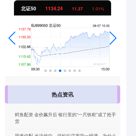
北证50
1134.24
11.37
1.01%
热点资讯
鳄鱼配资 金价飙升后 银行里的“一尺铁柜”成了抢手
货
国睿信配 水浒传中，武松叫店家筛一碗酒，为什么