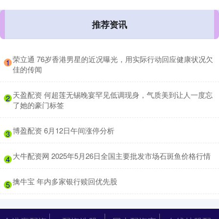
推荐资讯
​荣立通 76岁香港男星的近况曝光，用实际行动回应健康状况欠
1
佳的传闻
​天盈配资 何超莲无锡晚宴罕见低调现身，气质美到让人一度忘
2
了她的豪门标签
​博盈配资 6月12日午间涨停分析
3
​大牛配资网 2025年5月26日全国主要批发市场石斑鱼价格行情
4
​擒牛宝 年内多家银行赎回优先股
5