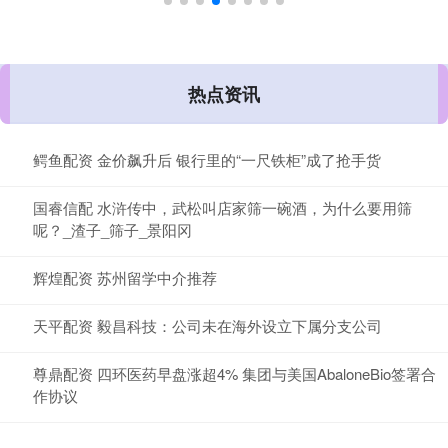
热点资讯
鳄鱼配资 金价飙升后 银行里的“一尺铁柜”成了抢手货
国睿信配 水浒传中，武松叫店家筛一碗酒，为什么要用筛
呢？_渣子_筛子_景阳冈
辉煌配资 苏州留学中介推荐
天平配资 毅昌科技：公司未在海外设立下属分支公司
尊鼎配资 四环医药早盘涨超4% 集团与美国AbaloneBio签署合
作协议