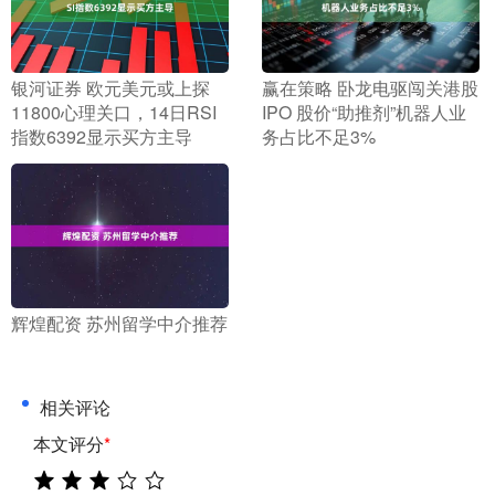
​银河证券 欧元美元或上探
​赢在策略 卧龙电驱闯关港股
11800心理关口，14日RSI
IPO 股价“助推剂”机器人业
指数6392显示买方主导
务占比不足3%
​辉煌配资 苏州留学中介推荐
相关评论
本文评分
*