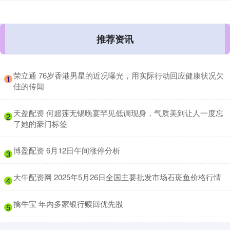
推荐资讯
​荣立通 76岁香港男星的近况曝光，用实际行动回应健康状况欠
1
佳的传闻
​天盈配资 何超莲无锡晚宴罕见低调现身，气质美到让人一度忘
2
了她的豪门标签
​博盈配资 6月12日午间涨停分析
3
​大牛配资网 2025年5月26日全国主要批发市场石斑鱼价格行情
4
​擒牛宝 年内多家银行赎回优先股
5