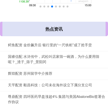
热点资讯
鳄鱼配资 金价飙升后 银行里的“一尺铁柜”成了抢手货
国睿信配 水浒传中，武松叫店家筛一碗酒，为什么要用筛
呢？_渣子_筛子_景阳冈
辉煌配资 苏州留学中介推荐
天平配资 毅昌科技：公司未在海外设立下属分支公司
尊鼎配资 四环医药早盘涨超4% 集团与美国AbaloneBio签署合
作协议