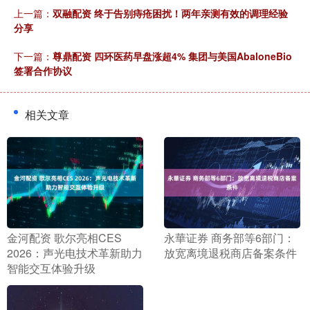
上一篇：
双融配资 终于告别痔疮困扰！两年亲测有效的调理经验
分享
下一篇：
尊鼎配资 四环医药早盘涨超4% 集团与美国AbaloneBio
签署合作协议
相关文章
​金河配资 歌尔亮相CES
​永華证券 商务部等6部门：
2026：声光电技术革新助力
放宽离境退税商店备案条件
智能交互体验升级