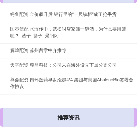
鳄鱼配资 金价飙升后 银行里的“一尺铁柜”成了抢手货
国睿信配 水浒传中，武松叫店家筛一碗酒，为什么要用筛
呢？_渣子_筛子_景阳冈
辉煌配资 苏州留学中介推荐
天平配资 毅昌科技：公司未在海外设立下属分支公司
尊鼎配资 四环医药早盘涨超4% 集团与美国AbaloneBio签署合
作协议
推荐资讯