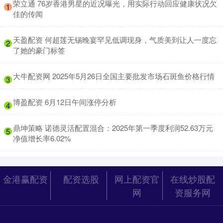
​荣立通 76岁香港男星的近况曝光，用实际行动回应健康状况欠
1
佳的传闻
​天盈配资 何超莲无锡晚宴罕见低调现身，气质美到让人一度忘
2
了她的豪门标签
​大牛配资网 2025年5月26日全国主要批发市场石斑鱼价格行情
3
​博盈配资 6月12日午间涨停分析
4
​鼎坤策略 诺德灵活配置混合：2025年第一季度利润52.63万元
5
净值增长率6.02%
金港赢配资
配资选股
网上配资官
在线炒股配
网
资服务网