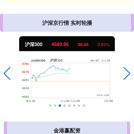
沪深京行情 实时轮播
北证50
1129.72
0.83%
6.84
0
金港赢配资