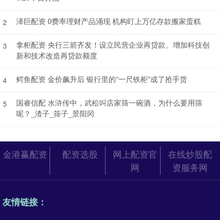
泽巨配资 0费率理财产品涌现 机构盯上万亿存款搬家蛋糕
2
拿柜配资 央行三箭齐发！设立民营企业再贷款、增加科技创
3
新和技术改造再贷款额度
鳄鱼配资 金价飙升后 银行里的“一尺铁柜”成了抢手货
4
国睿信配 水浒传中，武松叫店家筛一碗酒，为什么要用筛
5
呢？_渣子_筛子_景阳冈
金港赢配资
配资选股
网上配资官
在线炒股配
网
资服务网
友情链接：