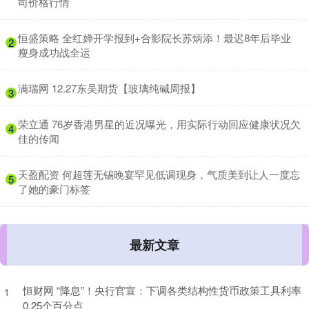
司价格行情
​恒盛策略 全红婵开学报到+合影院长苏炳添！最迟8年后毕业
2
瘦身成功战全运
​满瑞网 12.27东吴期货【玻璃纯碱周报】
3
​荣立通 76岁香港男星的近况曝光，用实际行动回应健康状况欠
4
佳的传闻
​天盈配资 何超莲无锡晚宴罕见低调现身，气质美到让人一度忘
5
了她的豪门标签
最新文章
恒财网 “降息”！央行官宣：下调各类结构性货币政策工具利率
1
0.25个百分点