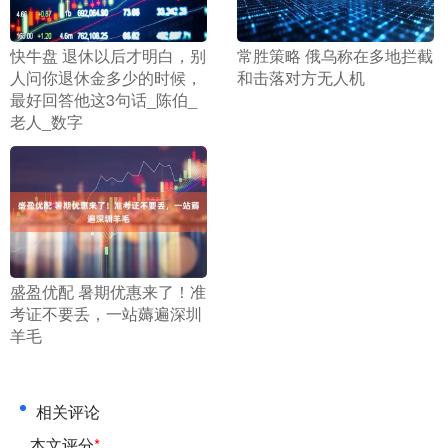
​快牛盘 退休以后才明白，别
​常胜策略 俄乌称在多地拦截
人问你退休金多少的时候，
和击落对方无人机
最好回答他这3句话_陈伯_
老人_数字
​盛盈优配 暑期优惠来了！准
考证不要丢，一站薅遍深圳
羊毛
相关评论
本文评分
*