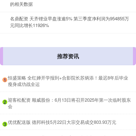
的相关数据
名鼎配资 天齐锂业早盘涨逾5% 第三季度净利润为954855万
元同比增长11926%
推荐资讯
​恒盛策略 全红婵开学报到+合影院长苏炳添！最迟8年后毕业
1
瘦身成功战全运
​迎客松配资 顺威股份：6月13日将召开2025年第一次临时股东
2
会
​优优配送版 德邦科技5月22日大宗交易成交803.93万元
3