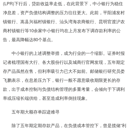
(LPR)下行后，贷款收益率走低，在此背景下，中小银行为稳住
净息差，资产负债结构调整的压力往往更大。此前，平阳浦发村
镇银行、嵩县兴福村镇银行、汕头湾海农商银行、昆明官渡沪农
商村镇银行等10余家中小银行均在上月发布下调存款利率的公
告，最高降幅达80个基点。
中小银行的上述调整举措，成为行业的一个缩影。证券时报
记者梳理国有大行、各大股份行以及城商行官网发现，五年期定
存产品虽然在售，但利率吸引力已大不如前。邮储银行研究员娄
飞鹏表示，在息差压力下，银行一般不愿意吸收期限更长的存
款，出于成本控制与负债结构管理的多重考量，会倾向于下调利
率或压缩长端供给，甚至造成利率倒挂现象。
五年期大额存单踪迹难寻
除了五年期定期存款产品，在负债成本管控下，曾是揽储“利