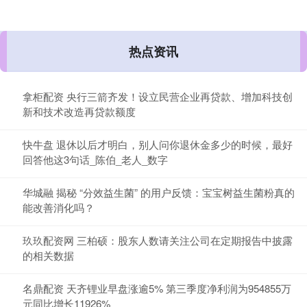
热点资讯
拿柜配资 央行三箭齐发！设立民营企业再贷款、增加科技创
新和技术改造再贷款额度
快牛盘 退休以后才明白，别人问你退休金多少的时候，最好
回答他这3句话_陈伯_老人_数字
华城融 揭秘 “分效益生菌” 的用户反馈：宝宝树益生菌粉真的
能改善消化吗？
玖玖配资网 三柏硕：股东人数请关注公司在定期报告中披露
的相关数据
名鼎配资 天齐锂业早盘涨逾5% 第三季度净利润为954855万
元同比增长11926%