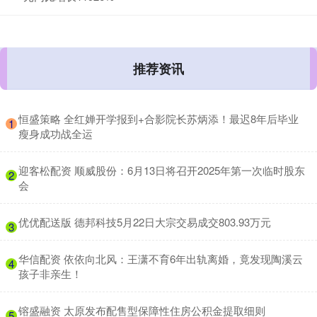
推荐资讯
​恒盛策略 全红婵开学报到+合影院长苏炳添！最迟8年后毕业
1
瘦身成功战全运
​迎客松配资 顺威股份：6月13日将召开2025年第一次临时股东
2
会
​优优配送版 德邦科技5月22日大宗交易成交803.93万元
3
​华信配资 依依向北风：王潇不育6年出轨离婚，竟发现陶溪云
4
孩子非亲生！
​镕盛融资 太原发布配售型保障性住房公积金提取细则
5