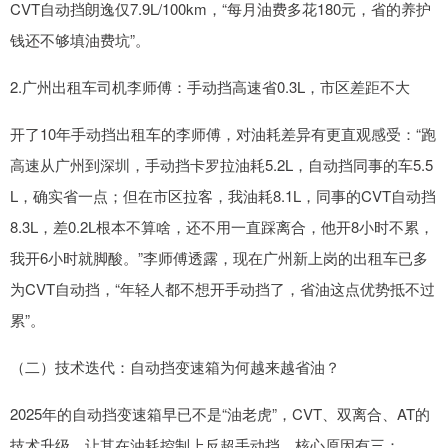
CVT自动挡朗逸仅7.9L/100km，“每月油费多花180元，省的养护
钱还不够填油费坑”。
2.广州出租车司机李师傅：手动挡高速省0.3L，市区差距不大
开了10年手动挡出租车的李师傅，对油耗差异有更直观感受：“跑
高速从广州到深圳，手动挡卡罗拉油耗5.2L，自动挡同事的车5.5
L，确实省一点；但在市区拉客，我油耗8.1L，同事的CVT自动挡
8.3L，差0.2L根本不算啥，还不用一直踩离合，他开8小时不累，
我开6小时就脚酸。”李师傅透露，现在广州新上岗的出租车已多
为CVT自动挡，“年轻人都不想开手动挡了，省油这点优势抵不过
累”。
（二）技术迭代：自动挡变速箱为何越来越省油？
2025年的自动挡变速箱早已不是“油老虎”，CVT、双离合、AT的
技术升级，让其在油耗控制上反超手动挡，核心原因有三：