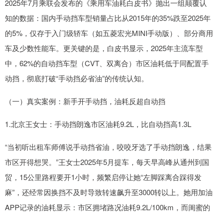
2025年7月乘联会发布的《乘用车油耗白皮书》抛出一组颠覆认
知的数据：国内手动挡车型销量占比从2015年的35%跌至2025年
的5%，仅存于入门级轿车（如五菱宏光MINI手动版）、部分商用
车及少数性能车。更关键的是，白皮书显示，2025年主流车型
中，62%的自动挡车型（CVT、双离合）市区油耗低于同配置手
动挡，彻底打破“手动挡必省油”的传统认知。
（一）真实案例：新手开手动挡，油耗反超自动挡
1.北京王女士：手动挡朗逸市区油耗9.2L，比自动挡高1.3L
“当初听出租车师傅说手动挡省油，咬咬牙选了手动挡朗逸，结果
市区开得想哭。”王女士2025年5月提车，每天早高峰从通州到国
贸，15公里路程要开1小时，频繁启停让她“左脚踩离合踩得发
麻”，还经常因换挡不及时导致转速飙升至3000转以上。她用加油
APP记录的油耗显示：市区拥堵路况油耗9.2L/100km，而闺蜜的