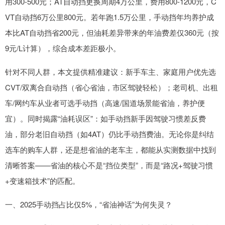
用300-500元；AT自动挡更换周期4万公里，费用800-1200元，C
VT自动挡6万公里800元。若年跑1.5万公里，手动挡年均养护成
本比AT自动挡省200元，但油耗差异带来的年油费差仅360元（按
9元/L计算），综合成本差距极小。
针对不同人群，本文提供精准建议：新手车主、家庭用户优先选
CVT/双离合自动挡（省心省油，市区驾驶轻松）；老司机、出租
车/网约车从业者可选手动挡（高速/国道场景能省油，养护便
宜）。同时揭露“油耗误区”：如手动挡新手因驾驶习惯差反费
油，部分老旧自动挡（如4AT）仍比手动挡费油。无论你是纠结
选车的购车人群，还是想省油的老车主，都能从实测数据中找到
清晰答案——省油的核心不是“挡位类型”，而是“路况+驾驶习惯
+变速箱技术”的匹配。
一、2025手动挡占比仅5%，“省油神话”为何失灵？