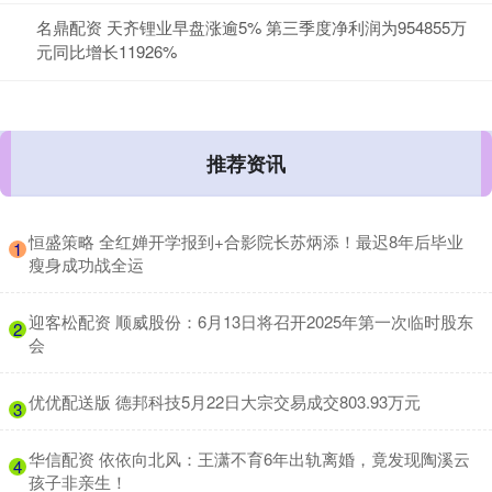
名鼎配资 天齐锂业早盘涨逾5% 第三季度净利润为954855万
元同比增长11926%
推荐资讯
​恒盛策略 全红婵开学报到+合影院长苏炳添！最迟8年后毕业
1
瘦身成功战全运
​迎客松配资 顺威股份：6月13日将召开2025年第一次临时股东
2
会
​优优配送版 德邦科技5月22日大宗交易成交803.93万元
3
​华信配资 依依向北风：王潇不育6年出轨离婚，竟发现陶溪云
4
孩子非亲生！