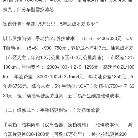
费贵，部分车型需换滤芯
案例计算：年跑1.5万公里，5年总成本差多少？
以卡罗拉为例，手动挡5年养护成本：（5÷6）×400≈333元；CV
T自动挡：（5÷6）×900=750元，养护成本差417元。油耗成本差
（市区为主，年跑1.2万公里市区+0.3万公里高速）：市区差1.2L/
100km，年油费差：12000÷100×1.2×9=1296元；高速差0.2L/100
km，年油费差：3000÷100×0.2×9=54元；年均油费差1350元，5
年差6750元。综合来看，5年手动挡比CVT自动挡省6750-417=63
33元，但手动挡驾驶疲劳度高，新手易产生剐蹭维修成本。
（二）维修成本：手动挡更耐造，自动挡维修贵
手动挡：结构简单（仅离合器、换挡机构），维修成本低——离
合器片更换800-1200元（可跑10万公里），换挡拉线更换200