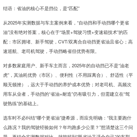
结语：省油的核心不是挡位，是“匹配”
从2025年实测数据与车主案例来看，“自动挡和手动挡哪个更省
油”没有绝对答案，核心在于“场景+驾驶习惯+变速箱技术”的匹
配：市区拥堵、新手驾驶，CVT/双离合自动挡更省油且省心；高
速巡航、老司机驾驶，手动挡略省但优势有限。
对多数家庭用户、新手车主而言，2025年的自动挡已不是“油老
虎”，其油耗优势（市区）、便利性（不用踩离合）、舒适性（平
顺无顿挫），远大于手动挡的养护成本优势；对老司机、高频次
用车从业者，手动挡的“省油+耐造”仍有吸引力，但需建立在“驾
驶熟练”的基础上。
选车时不必纠结“哪个更省油”捷希源，而应先明确：“我主要跑什
么路况？我的驾驶经验如何？年均跑多少公里？”想清楚这三个问
题，再结合实测数据对比，就能找到“既省油又适合自己”的车型