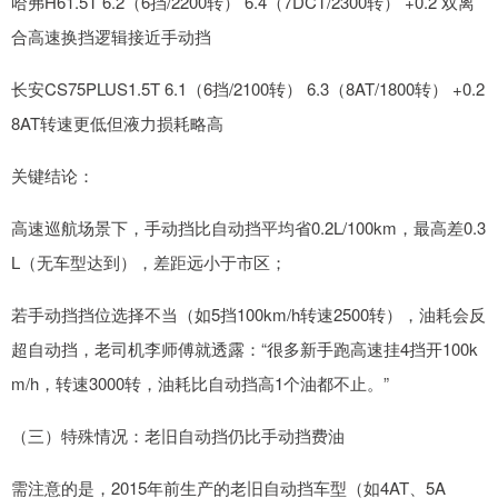
哈弗H61.5T 6.2（6挡/2200转） 6.4（7DCT/2300转） +0.2 双离
合高速换挡逻辑接近手动挡
长安CS75PLUS1.5T 6.1（6挡/2100转） 6.3（8AT/1800转） +0.2
8AT转速更低但液力损耗略高
关键结论：
高速巡航场景下，手动挡比自动挡平均省0.2L/100km，最高差0.3
L（无车型达到），差距远小于市区；
若手动挡挡位选择不当（如5挡100km/h转速2500转），油耗会反
超自动挡，老司机李师傅就透露：“很多新手跑高速挂4挡开100k
m/h，转速3000转，油耗比自动挡高1个油都不止。”
（三）特殊情况：老旧自动挡仍比手动挡费油
需注意的是，2015年前生产的老旧自动挡车型（如4AT、5A