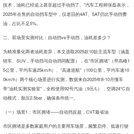
技术，油耗已经追上甚至超过手动挡了。”汽车工程师张磊表示，
2025年在售的自动挡车型中，仅老旧的4AT、5AT仍比手动挡费
油，占比不足5%。
二、双场景实测对比：自动挡vs手动挡，油耗差多少？
为精准量化两者油耗差异，本文选取2025款10款主流车型（涵盖
轿车、SUV，手动挡与自动挡同配置），在“市区拥堵”（早高峰1
5公里，平均车速25km/h）、“高速巡航”（100公里，平均车速10
0km/h）两个核心场景进行实测，数据来自2025年8-10月懂车
帝“油耗实测实验室”，全程使用92号汽油（9元/L），空调24℃自
动模式，胎压2.5bar，确保条件统一。
（一）场景1：市区拥堵——自动挡反超，CVT最省油
市区拥堵是多数家庭用户的主要用车场景，频繁启停、低速行驶