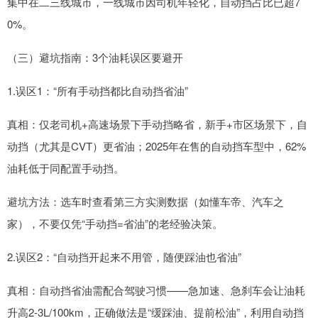
集中在二三线城市，一线城市因司机年轻化，自动挡占比已超7
0%。
（三）避坑指南：3个油耗误区要避开
1.误区1：“所有手动挡都比自动挡省油”
真相：仅老司机+高速场景下手动挡略省，新手+市区场景下，自
动挡（尤其是CVT）更省油；2025年在售的自动挡车型中，62%
油耗低于同配置手动挡。
避坑方法：选车时查看第三方实测数据（如懂车帝、汽车之
家），不要仅凭“手动挡=省油”的老经验决策。
2.误区2：“自动挡开起来不用管，随便踩油也省油”
真相：自动挡省油需配合驾驶习惯——急加速、急刹车会让油耗
升高2-3L/100km，正确做法是“缓踩油、提前松油”，利用自动挡