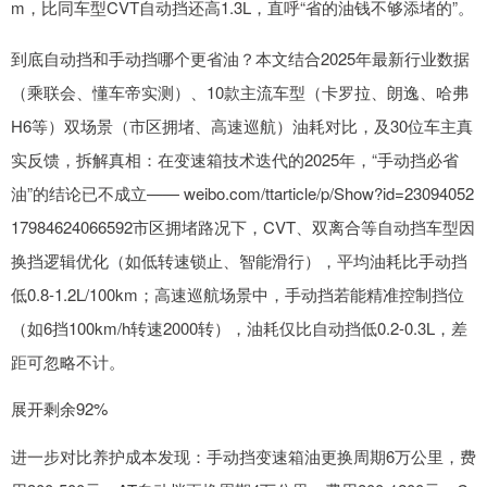
m，比同车型CVT自动挡还高1.3L，直呼“省的油钱不够添堵的”。
到底自动挡和手动挡哪个更省油？本文结合2025年最新行业数据
（乘联会、懂车帝实测）、10款主流车型（卡罗拉、朗逸、哈弗
H6等）双场景（市区拥堵、高速巡航）油耗对比，及30位车主真
实反馈，拆解真相：在变速箱技术迭代的2025年，“手动挡必省
油”的结论已不成立—— weibo.com/ttarticle/p/Show?id=23094052
17984624066592市区拥堵路况下，CVT、双离合等自动挡车型因
换挡逻辑优化（如低转速锁止、智能滑行），平均油耗比手动挡
低0.8-1.2L/100km；高速巡航场景中，手动挡若能精准控制挡位
（如6挡100km/h转速2000转），油耗仅比自动挡低0.2-0.3L，差
距可忽略不计。
展开剩余92%
进一步对比养护成本发现：手动挡变速箱油更换周期6万公里，费