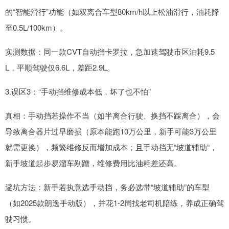
的“智能滑行”功能（如双离合车型80km/h以上松油滑行，油耗降
至0.5L/100km）。
实测数据：同一款CVT自动挡卡罗拉，急加速驾驶市区油耗9.5
L，平顺驾驶仅6.6L，差距2.9L。
3.误区3：“手动挡维修成本低，坏了也不怕”
真相：手动挡若操作不当（如半离合行驶、换挡不踩离合），会
导致离合器片过早磨损（原本能跑10万公里，新手可能3万公里
就需更换），频繁维修反而增加成本；且手动挡无“坡道辅助”，
新手坡道起步易溜车剐蹭，维修费用比油耗差还高。
避坑方法：新手若执意选手动挡，务必选带“坡道辅助”的车型
（如2025款朗逸手动版），并花1-2周找老司机陪练，养成正确驾
驶习惯。