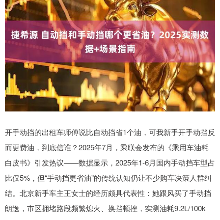
开手动挡的出租车师傅说比自动挡省1个油，可我新手开手动挡反
而更费油，到底信谁？2025年7月，乘联会发布的《乘用车油耗
白皮书》引发热议——数据显示，2025年1-6月国内手动挡车型占
比仅5%，但“手动挡更省油”的传统认知仍让不少购车决策人群纠
结。北京新手车主王女士的经历颇具代表性：她跟风买了手动挡
朗逸，市区拥堵路段频繁熄火、换挡顿挫，实测油耗9.2L/100k