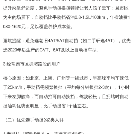
提升乘坐舒适度，避免手动挡换挡顿挫让老人孩子晕车；且市区
为主的场景下，自动挡比手动挡省油0.8-1.2L/100km，年省油费1
080-1620元，足以覆盖养护成本差。
避坑提醒：避免选老旧4AT/5AT自动挡（如二手轩逸4AT），优先
选2020年后生产的CVT、6AT及以上自动挡车型。
3.经常跑市区拥堵路段的用户
核心原因：如北京、上海、广州等一线城市，早高峰平均车速低
于25km/h，手动挡需频繁换挡（平均每分钟换挡2-3次），1小时
下来左脚酸痛，而自动挡可自动换挡，驾驶轻松；且拥堵时自动
挡油耗优势更明显，比手动挡省1个油左右。
（二）优先选手动挡的2类人群
1.老司机（驾龄5年以上，常跑高速/国道）