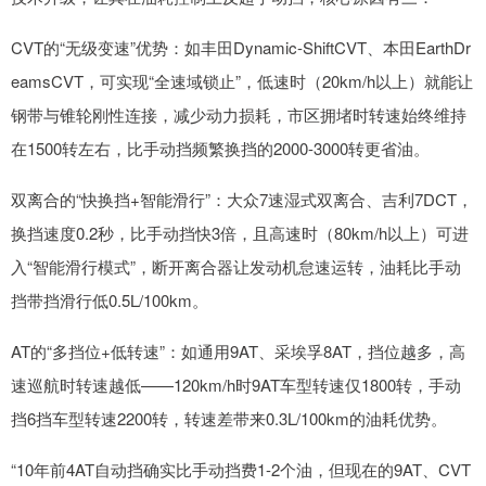
CVT的“无级变速”优势：如丰田Dynamic-ShiftCVT、本田EarthDr
eamsCVT，可实现“全速域锁止”，低速时（20km/h以上）就能让
钢带与锥轮刚性连接，减少动力损耗，市区拥堵时转速始终维持
在1500转左右，比手动挡频繁换挡的2000-3000转更省油。
双离合的“快换挡+智能滑行”：大众7速湿式双离合、吉利7DCT，
换挡速度0.2秒，比手动挡快3倍，且高速时（80km/h以上）可进
入“智能滑行模式”，断开离合器让发动机怠速运转，油耗比手动
挡带挡滑行低0.5L/100km。
AT的“多挡位+低转速”：如通用9AT、采埃孚8AT，挡位越多，高
速巡航时转速越低——120km/h时9AT车型转速仅1800转，手动
挡6挡车型转速2200转，转速差带来0.3L/100km的油耗优势。
“10年前4AT自动挡确实比手动挡费1-2个油，但现在的9AT、CVT