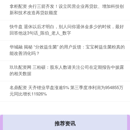
拿柜配资 央行三箭齐发！设立民营企业再贷款、增加科技创
新和技术改造再贷款额度
快牛盘 退休以后才明白，别人问你退休金多少的时候，最好
回答他这3句话_陈伯_老人_数字
华城融 揭秘 “分效益生菌” 的用户反馈：宝宝树益生菌粉真的
能改善消化吗？
玖玖配资网 三柏硕：股东人数请关注公司在定期报告中披露
的相关数据
名鼎配资 天齐锂业早盘涨逾5% 第三季度净利润为954855万
元同比增长11926%
推荐资讯