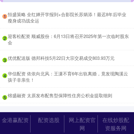
​恒盛策略 全红婵开学报到+合影院长苏炳添！最迟8年后毕业
1
瘦身成功战全运
​迎客松配资 顺威股份：6月13日将召开2025年第一次临时股东
2
会
​优优配送版 德邦科技5月22日大宗交易成交803.93万元
3
​华信配资 依依向北风：王潇不育6年出轨离婚，竟发现陶溪云
4
孩子非亲生！
​镕盛融资 太原发布配售型保障性住房公积金提取细则
5
金港赢配资
配资选股
网上配资官
在线炒股配
网
资服务网