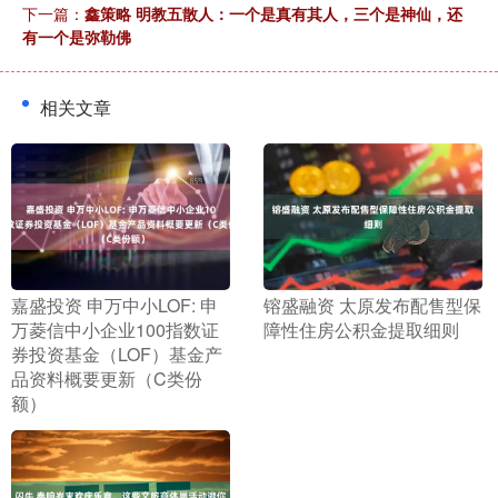
下一篇：
鑫策略 明教五散人：一个是真有其人，三个是神仙，还
有一个是弥勒佛
相关文章
​嘉盛投资 申万中小LOF: 申
​镕盛融资 太原发布配售型保
万菱信中小企业100指数证
障性住房公积金提取细则
券投资基金（LOF）基金产
品资料概要更新（C类份
额）